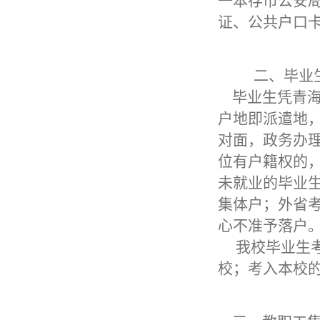
一本存市公安
证、公共户口
二、毕业
毕业生凭青海
户地即派遣地
对面，政务办
位有户籍权的
未就业的毕业
集体户；外省
心不准予落户
我校毕业生
校；考入本校