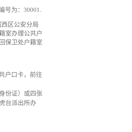
为：30001.
城西区公安分局
籍室办理公共户
回保卫处户籍室
共户口卡，前往
身份证）或四张
虎台派出所办