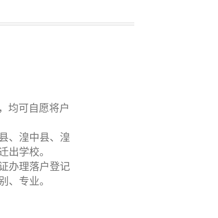
，均可自愿将户
县、湟中县、湟
迁出学校。
证办理落户登记
别、专业。