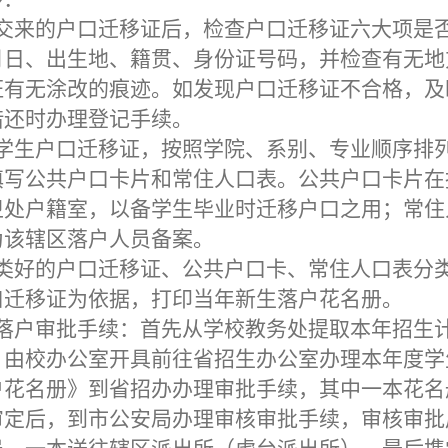
交来的户口迁移证后，检查户口迁移证六大项是
月日、出生地、籍贯、身份证号码，并检查有无地
证有无涂改的痕迹。如发现户口迁移证不合格，及
借还时办理登记手续。
学生户口迁移证，按照学院、系别、专业顺序排
填写公共户口卡片和常住人口表。公共户口卡片在
卫处户籍室，以备学生毕业时迁移户口之用；常住
为该辖区落户人员备案。
类好的户口迁移证、公共户口卡、常住人口表分
口迁移证为依据，打印当年新生落户花名册。
落户审批手续：首先从学校教务处提取本年招生
；由校办公室开具前往省招生办公室办理本年度学
户花名册》到省招办办理审批手续，其中一本花名
审定后，到市公安局办理审核审批手续，审核审批