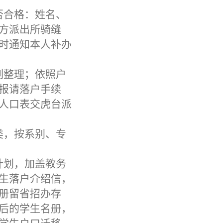
否合格：姓名、
方派出所骑缝
时通知本人补办
列整理；依照户
报请落户手续
人口表交虎台派
类，按系别、专
计划，加盖教务
生落户介绍信，
册留省招办存
后的学生名册，