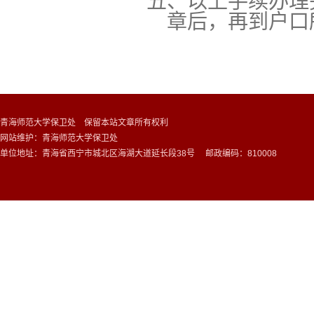
五、以上手续办理完
章后，再到户口
青海师范大学保卫处 保留本站文章所有权利
网站维护：青海师范大学保卫处
单位地址：青海省西宁市城北区海湖大道延长段38号 邮政编码：810008