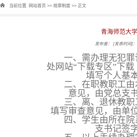
当前位置:
网站首页
>>
规章制度
>> 正文
青海师范大
发布者：
[发表时间]：2
一、需办理无犯罪记
处网站“下载专区”下
填写个人基
二、在职教职工由本
意见，由党总支
三、离、退休教职工
填写审查意见，由单
四、学生由所在院系
支书记签