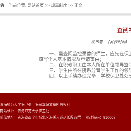
当前位置:
网站首页
>>
规章制度
>> 正文
查阅
发布者：
[发表时间]：2
一、需查阅监控录像的师生，应先在保卫处
填写个人基本情况及申请事由；
二、在职教职工由本人所在单位领导签字
三、学生由所在院系分管学生工作的领导
四、以上手续办理完毕，学校保卫处处长
青海师范大学保卫处 保留本站文章所有权利
网站维护：青海师范大学保卫处
单位地址：青海省西宁市城北区海湖大道延长段38号 邮政编码：810008