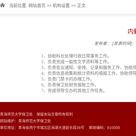
当前位置:
网站首页
>>
机构设置
>> 正文
内
发布者：
[发表时间]：2
1、协助科长处理行政日常事务工作。
2、负责完成一般性文字资料等工作。
3、负责会议通知、安排、记录和服务工作，协助
4、负责信息收集和统计资料的填报工作，协助领
5、负责门禁卡的办理工作。
6、负责保卫处财务报账工作。
7、完成领导交办的其他工作任务。
青海师范大学保卫处 保留本站文章所有权利
网站维护：青海师范大学保卫处
单位地址：青海省西宁市城北区海湖大道延长段38号 邮政编码：810008